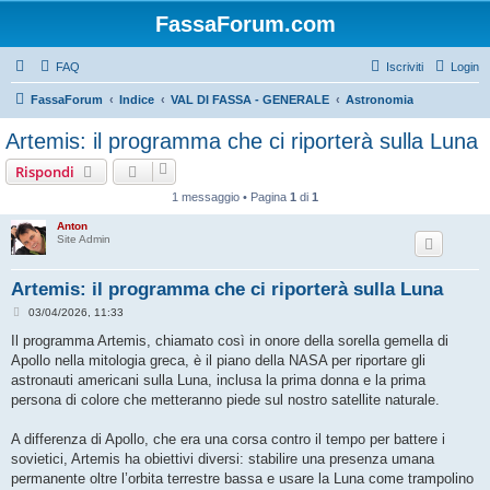
FassaForum.com
FAQ
Iscriviti
Login
FassaForum
Indice
VAL DI FASSA - GENERALE
Astronomia
Artemis: il programma che ci riporterà sulla Luna
Rispondi
1 messaggio • Pagina
1
di
1
Anton
Site Admin
Artemis: il programma che ci riporterà sulla Luna
M
03/04/2026, 11:33
e
s
Il programma Artemis, chiamato così in onore della sorella gemella di
s
Apollo nella mitologia greca, è il piano della NASA per riportare gli
a
g
astronauti americani sulla Luna, inclusa la prima donna e la prima
g
persona di colore che metteranno piede sul nostro satellite naturale.
i
o
A differenza di Apollo, che era una corsa contro il tempo per battere i
sovietici, Artemis ha obiettivi diversi: stabilire una presenza umana
permanente oltre l’orbita terrestre bassa e usare la Luna come trampolino