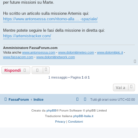
per future missioni su Marte.
Ho scritto un articolo sulla missione Artemis qui:
https://www.antonsessa.com/ritorno-alla ... -spaziale/
Mentre potete seguire le fasi della missione in diretta qui:
https://artemistracker.com/
Amministratore FassaForum.com
Visita anche
www.antonsessa.com
-
www.dolomitimeteo.com
-
www.dolomitipic.it
-
www.fassacom.com
-
www.dolomitinetwork.com
Rispondi
1 messaggio • Pagina
1
di
1
Vai a
FassaForum
Indice
Tutti gli orari sono
UTC+02:00
Creato da
phpBB
® Forum Software © phpBB Limited
Traduzione Italiana
phpBB-Italia.it
Privacy
|
Condizioni