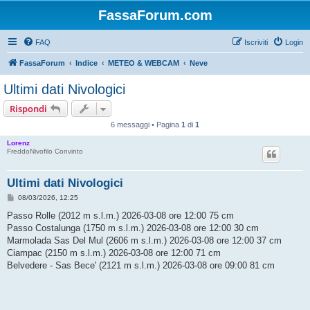
FassaForum.com
FAQ
Iscriviti
Login
FassaForum
Indice
METEO & WEBCAM
Neve
Ultimi dati Nivologici
Rispondi
6 messaggi • Pagina
1
di
1
Lorenz
FreddoNivofilo Convinto
Ultimi dati Nivologici
M
08/03/2026, 12:25
e
s
Passo Rolle (2012 m s.l.m.) 2026-03-08 ore 12:00 75 cm
s
Passo Costalunga (1750 m s.l.m.) 2026-03-08 ore 12:00 30 cm
a
g
Marmolada Sas Del Mul (2606 m s.l.m.) 2026-03-08 ore 12:00 37 cm
g
Ciampac (2150 m s.l.m.) 2026-03-08 ore 12:00 71 cm
i
o
Belvedere - Sas Bece' (2121 m s.l.m.) 2026-03-08 ore 09:00 81 cm