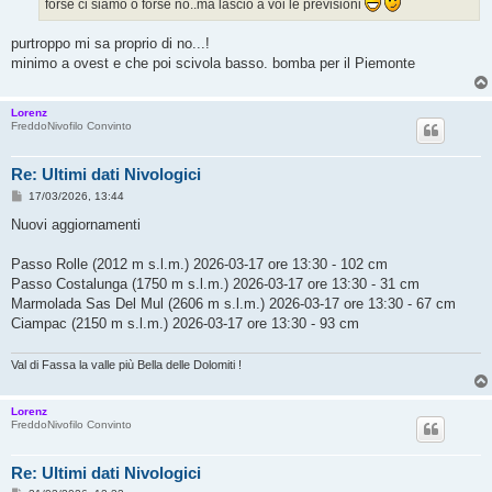
forse ci siamo o forse no..ma lascio a voi le previsioni
g
i
o
purtroppo mi sa proprio di no...!
minimo a ovest e che poi scivola basso. bomba per il Piemonte
Lorenz
FreddoNivofilo Convinto
Re: Ultimi dati Nivologici
M
17/03/2026, 13:44
e
s
Nuovi aggiornamenti
s
a
g
Passo Rolle (2012 m s.l.m.) 2026-03-17 ore 13:30 - 102 cm
g
Passo Costalunga (1750 m s.l.m.) 2026-03-17 ore 13:30 - 31 cm
i
o
Marmolada Sas Del Mul (2606 m s.l.m.) 2026-03-17 ore 13:30 - 67 cm
Ciampac (2150 m s.l.m.) 2026-03-17 ore 13:30 - 93 cm
Val di Fassa la valle più Bella delle Dolomiti !
Lorenz
FreddoNivofilo Convinto
Re: Ultimi dati Nivologici