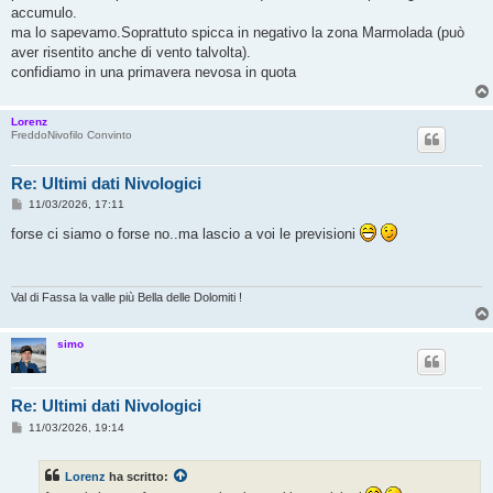
accumulo.
ma lo sapevamo.Soprattuto spicca in negativo la zona Marmolada (può
aver risentito anche di vento talvolta).
confidiamo in una primavera nevosa in quota
Lorenz
FreddoNivofilo Convinto
Re: Ultimi dati Nivologici
M
11/03/2026, 17:11
e
s
forse ci siamo o forse no..ma lascio a voi le previsioni
s
a
g
g
i
Val di Fassa la valle più Bella delle Dolomiti !
o
simo
Re: Ultimi dati Nivologici
M
11/03/2026, 19:14
e
s
s
Lorenz
ha scritto:
a
g