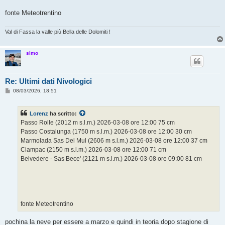
fonte Meteotrentino
Val di Fassa la valle più Bella delle Dolomiti !
simo
Re: Ultimi dati Nivologici
M
08/03/2026, 18:51
e
s
s
Lorenz
ha scritto:
a
g
Passo Rolle (2012 m s.l.m.) 2026-03-08 ore 12:00 75 cm
g
Passo Costalunga (1750 m s.l.m.) 2026-03-08 ore 12:00 30 cm
i
o
Marmolada Sas Del Mul (2606 m s.l.m.) 2026-03-08 ore 12:00 37 cm
Ciampac (2150 m s.l.m.) 2026-03-08 ore 12:00 71 cm
Belvedere - Sas Bece' (2121 m s.l.m.) 2026-03-08 ore 09:00 81 cm
fonte Meteotrentino
pochina la neve per essere a marzo e quindi in teoria dopo stagione di