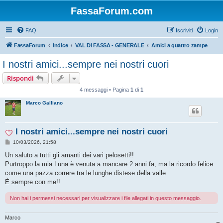
FassaForum.com
FAQ
Iscriviti
Login
FassaForum
Indice
VAL DI FASSA - GENERALE
Amici a quattro zampe
I nostri amici...sempre nei nostri cuori
Rispondi
4 messaggi • Pagina
1
di
1
Marco Galliano
I nostri amici...sempre nei nostri cuori
M
10/03/2026, 21:58
e
s
Un saluto a tutti gli amanti dei vari pelosetti!!
s
Purtroppo la mia Luna è venuta a mancare 2 anni fa, ma la ricordo felice
a
g
come una pazza correre tra le lunghe distese della valle
g
È sempre con me!!
i
o
Non hai i permessi necessari per visualizzare i file allegati in questo messaggio.
Marco