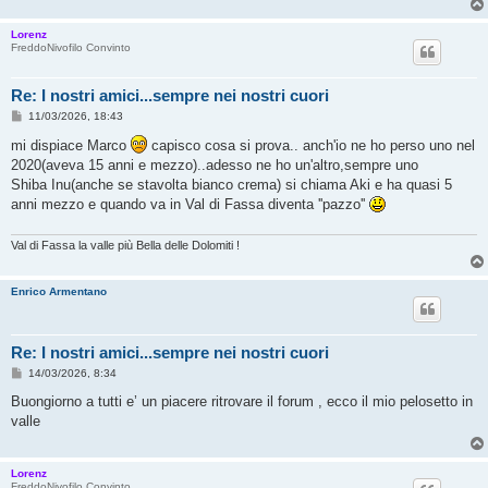
Lorenz
FreddoNivofilo Convinto
Re: I nostri amici...sempre nei nostri cuori
M
11/03/2026, 18:43
e
s
mi dispiace Marco
capisco cosa si prova.. anch'io ne ho perso uno nel
s
2020(aveva 15 anni e mezzo)..adesso ne ho un'altro,sempre uno
a
g
Shiba Inu(anche se stavolta bianco crema) si chiama Aki e ha quasi 5
g
anni mezzo e quando va in Val di Fassa diventa ''pazzo''
i
o
Val di Fassa la valle più Bella delle Dolomiti !
Enrico Armentano
Re: I nostri amici...sempre nei nostri cuori
M
14/03/2026, 8:34
e
s
Buongiorno a tutti e’ un piacere ritrovare il forum , ecco il mio pelosetto in
s
valle
a
g
g
i
Lorenz
o
FreddoNivofilo Convinto