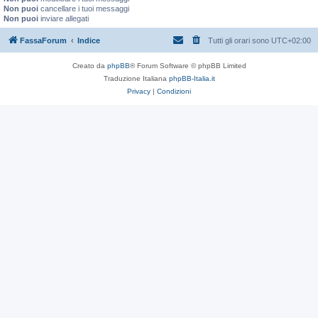
Non puoi
cancellare i tuoi messaggi
Non puoi
inviare allegati
FassaForum
Indice
Tutti gli orari sono
UTC+02:00
Creato da
phpBB
® Forum Software © phpBB Limited
Traduzione Italiana
phpBB-Italia.it
Privacy
|
Condizioni