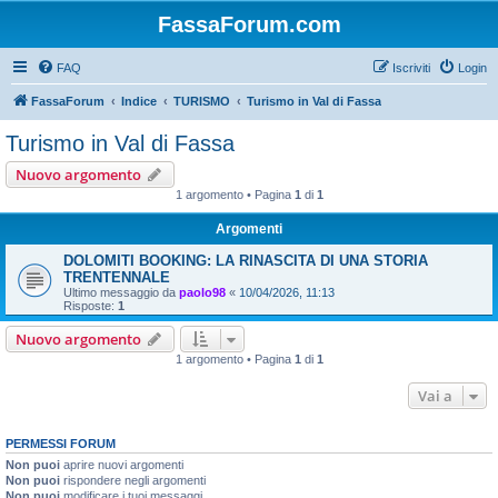
FassaForum.com
FAQ
Iscriviti
Login
FassaForum
Indice
TURISMO
Turismo in Val di Fassa
Turismo in Val di Fassa
Nuovo argomento
1 argomento • Pagina
1
di
1
Argomenti
DOLOMITI BOOKING: LA RINASCITA DI UNA STORIA
TRENTENNALE
Ultimo messaggio da
paolo98
«
10/04/2026, 11:13
Risposte:
1
Nuovo argomento
1 argomento • Pagina
1
di
1
Vai a
PERMESSI FORUM
Non puoi
aprire nuovi argomenti
Non puoi
rispondere negli argomenti
Non puoi
modificare i tuoi messaggi