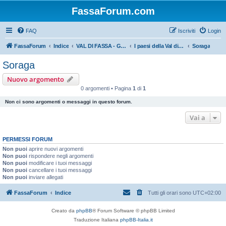
FassaForum.com
FAQ
Iscriviti
Login
FassaForum
Indice
VAL DI FASSA - GENERALE
I paesi della Val di Fassa
Soraga
Soraga
Nuovo argomento
0 argomenti • Pagina
1
di
1
Non ci sono argomenti o messaggi in questo forum.
Vai a
PERMESSI FORUM
Non puoi
aprire nuovi argomenti
Non puoi
rispondere negli argomenti
Non puoi
modificare i tuoi messaggi
Non puoi
cancellare i tuoi messaggi
Non puoi
inviare allegati
FassaForum
Indice
Tutti gli orari sono
UTC+02:00
Creato da
phpBB
® Forum Software © phpBB Limited
Traduzione Italiana
phpBB-Italia.it