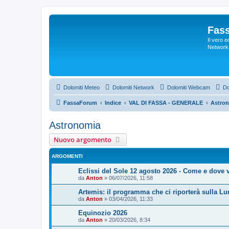
Fas
Il vero 
Network 
Dolomiti Meteo
Dolomiti Network
Dolomiti Webcam
Do
FassaForum
Indice
VAL DI FASSA - GENERALE
Astro
Astronomia
Nuovo argomento
ARGOMENTI
Eclissi del Sole 12 agosto 2026 - Come e dove v
da
Anton
»
06/07/2026, 11:58
Artemis: il programma che ci riporterà sulla Lu
da
Anton
»
03/04/2026, 11:33
Equinozio 2026
da
Anton
»
20/03/2026, 8:34