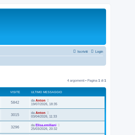
Iscriviti
Login
4 argomenti • Pagina
1
di
1
VISITE
ULTIMO MESSAGGIO
da
Anton
5842
19/07/2026, 18:35
da
Anton
3015
03/04/2026, 11:33
da
Elisa.emiliani
3296
25/03/2026, 20:32