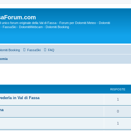
saForum.com
ed unico forum originale della Val di Fassa - Forum per Dolomiti Meteo - Dolomiti
- FassaSki - DolomitiWebcam - Dolomiti Booking
lomiti Booking
FassaSki
FAQ
nomia
RISPOSTE
ederla in Val di Fassa
1
na
0
1