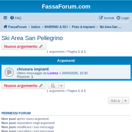
FassaForum.com
FAQ
Iscriviti
Login
FassaForum
Indice
INVERNO & SCI
Piste & Impianti
Ski Area San Pellegrino
Ski Area San Pellegrino
Nuovo argomento
1 argomento • Pagina
1
di
1
Argomenti
chiusura impianti
Ultimo messaggio da
Lorenz
«
20/03/2026, 15:30
Risposte:
1
Nuovo argomento
1 argomento • Pagina
1
di
1
Vai a
PERMESSI FORUM
Non puoi
aprire nuovi argomenti
Non puoi
rispondere negli argomenti
Non puoi
modificare i tuoi messaggi
Non puoi
cancellare i tuoi messaggi