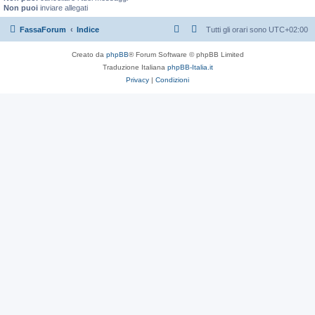
Non puoi
inviare allegati
FassaForum
Indice
Tutti gli orari sono
UTC+02:00
Creato da
phpBB
® Forum Software © phpBB Limited
Traduzione Italiana
phpBB-Italia.it
Privacy
|
Condizioni