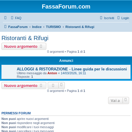
FassaForum.com
FAQ
Iscriviti
Login
FassaForum
Indice
TURISMO
Ristoranti & Rifugi
Ristoranti & Rifugi
Nuovo argomento
0 argomenti • Pagina
1
di
1
Annunci
ALLOGGI & RISTORAZIONE - Linee guida per le discussioni
Ultimo messaggio da
Anton
«
14/03/2026, 16:11
Risposte:
1
Nuovo argomento
0 argomenti • Pagina
1
di
1
Vai a
PERMESSI FORUM
Non puoi
aprire nuovi argomenti
Non puoi
rispondere negli argomenti
Non puoi
modificare i tuoi messaggi
Non puoi
cancellare i tuoi messaggi