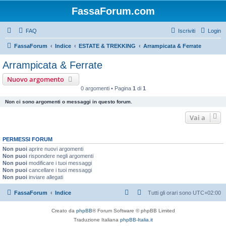
FassaForum.com
FAQ
Iscriviti
Login
FassaForum
Indice
ESTATE & TREKKING
Arrampicata & Ferrate
Arrampicata & Ferrate
Nuovo argomento
0 argomenti • Pagina
1
di
1
Non ci sono argomenti o messaggi in questo forum.
Vai a
PERMESSI FORUM
Non puoi
aprire nuovi argomenti
Non puoi
rispondere negli argomenti
Non puoi
modificare i tuoi messaggi
Non puoi
cancellare i tuoi messaggi
Non puoi
inviare allegati
FassaForum
Indice
Tutti gli orari sono
UTC+02:00
Creato da
phpBB
® Forum Software © phpBB Limited
Traduzione Italiana
phpBB-Italia.it