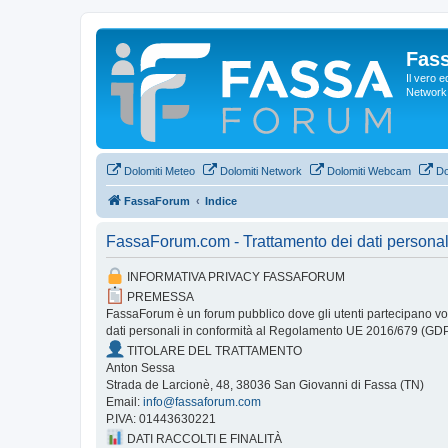
Fas
Il vero 
Network 
Dolomiti Meteo
Dolomiti Network
Dolomiti Webcam
Do
FassaForum
Indice
FassaForum.com - Trattamento dei dati personal
INFORMATIVA PRIVACY FASSAFORUM
PREMESSA
FassaForum è un forum pubblico dove gli utenti partecipano volo
dati personali in conformità al Regolamento UE 2016/679 (GD
TITOLARE DEL TRATTAMENTO
Anton Sessa
Strada de Larcionè, 48, 38036 San Giovanni di Fassa (TN)
Email:
info@fassaforum.com
P.IVA: 01443630221
DATI RACCOLTI E FINALITÀ