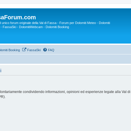
saForum.com
ed unico forum originale della Val di Fassa - Forum per Dolomiti Meteo - Dolomiti
- FassaSki - DolomitiWebcam - Dolomiti Booking
lomiti Booking
FassaSki
FAQ
i
ntariamente condividendo informazioni, opinioni ed esperienze legate alla Val di F
PR).