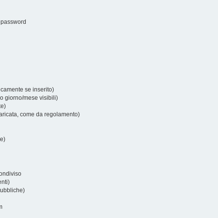
o password
camente se inserito)
o giorno/mese visibili)
te)
 caricata, come da regolamento)
te)
ondiviso
enti)
pubbliche)
m