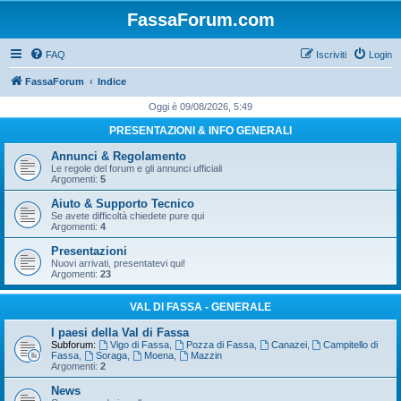
FassaForum.com
FAQ
Iscriviti
Login
FassaForum
Indice
Oggi è 09/08/2026, 5:49
PRESENTAZIONI & INFO GENERALI
Annunci & Regolamento
Le regole del forum e gli annunci ufficiali
Argomenti:
5
Aiuto & Supporto Tecnico
Se avete difficoltà chiedete pure qui
Argomenti:
4
Presentazioni
Nuovi arrivati, presentatevi qui!
Argomenti:
23
VAL DI FASSA - GENERALE
I paesi della Val di Fassa
Subforum:
Vigo di Fassa
,
Pozza di Fassa
,
Canazei
,
Campitello di
Fassa
,
Soraga
,
Moena
,
Mazzin
Argomenti:
2
News