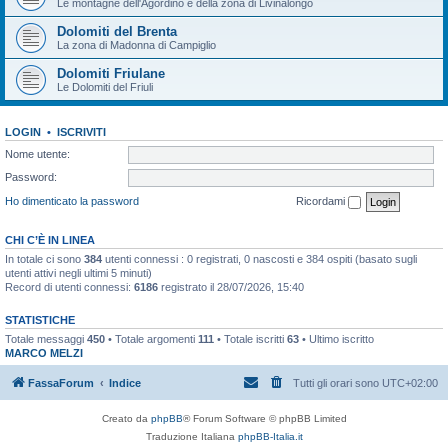
Le montagne dell'Agordino e della zona di Livinalongo
Dolomiti del Brenta
La zona di Madonna di Campiglio
Dolomiti Friulane
Le Dolomiti del Friuli
LOGIN
•
ISCRIVITI
Nome utente:
Password:
Ho dimenticato la password
Ricordami
CHI C’È IN LINEA
In totale ci sono
384
utenti connessi : 0 registrati, 0 nascosti e 384 ospiti (basato sugli
utenti attivi negli ultimi 5 minuti)
Record di utenti connessi:
6186
registrato il 28/07/2026, 15:40
STATISTICHE
Totale messaggi
450
• Totale argomenti
111
• Totale iscritti
63
• Ultimo iscritto
MARCO MELZI
FassaForum
Indice
Tutti gli orari sono
UTC+02:00
Creato da
phpBB
® Forum Software © phpBB Limited
Traduzione Italiana
phpBB-Italia.it