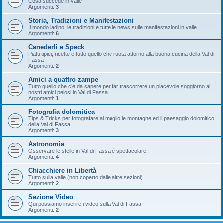
Cosa succede in valle
Argomenti:
3
Storia, Tradizioni e Manifestazioni
Il mondo ladino, le tradizioni e tutte le news sulle manifestazioni in valle
Argomenti:
6
Canederli e Speck
Piatti tipici, ricette e tutto quello che ruota attorno alla buona cucina della Val di
Fassa
Argomenti:
2
Amici a quattro zampe
Tutto quello che c’è da sapere per far trascorrere un piacevole soggiorno ai
nostri amici pelosi in Val di Fassa
Argomenti:
1
Fotografia dolomitica
Tips & Tricks per fotografare al meglio le montagne ed il paesaggio dolomitico
della Val di Fassa
Argomenti:
3
Astronomia
Osservare le stelle in Val di Fassa è spettacolare!
Argomenti:
4
Chiacchiere in Libertà
Tutto sulla valle (non coperto dalle altre sezioni)
Argomenti:
2
Sezione Video
Qui possiamo inserire i video sulla Val di Fassa
Argomenti:
2