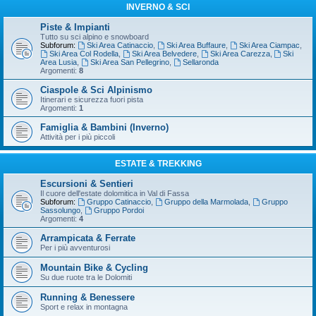
INVERNO & SCI
Piste & Impianti
Tutto su sci alpino e snowboard
Subforum:
Ski Area Catinaccio
,
Ski Area Buffaure
,
Ski Area Ciampac
,
Ski Area Col Rodella
,
Ski Area Belvedere
,
Ski Area Carezza
,
Ski
Area Lusia
,
Ski Area San Pellegrino
,
Sellaronda
Argomenti:
8
Ciaspole & Sci Alpinismo
Itinerari e sicurezza fuori pista
Argomenti:
1
Famiglia & Bambini (Inverno)
Attività per i più piccoli
ESTATE & TREKKING
Escursioni & Sentieri
Il cuore dell'estate dolomitica in Val di Fassa
Subforum:
Gruppo Catinaccio
,
Gruppo della Marmolada
,
Gruppo
Sassolungo
,
Gruppo Pordoi
Argomenti:
4
Arrampicata & Ferrate
Per i più avventurosi
Mountain Bike & Cycling
Su due ruote tra le Dolomiti
Running & Benessere
Sport e relax in montagna