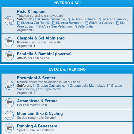
INVERNO & SCI
Piste & Impianti
Tutto su sci alpino e snowboard
Subforum:
Ski Area Catinaccio
,
Ski Area Buffaure
,
Ski Area Ciampac
,
Ski Area Col Rodella
,
Ski Area Belvedere
,
Ski Area Carezza
,
Ski
Area Lusia
,
Ski Area San Pellegrino
,
Sellaronda
Argomenti:
8
Ciaspole & Sci Alpinismo
Itinerari e sicurezza fuori pista
Argomenti:
1
Famiglia & Bambini (Inverno)
Attività per i più piccoli
ESTATE & TREKKING
Escursioni & Sentieri
Il cuore dell'estate dolomitica in Val di Fassa
Subforum:
Gruppo Catinaccio
,
Gruppo della Marmolada
,
Gruppo
Sassolungo
,
Gruppo Pordoi
Argomenti:
4
Arrampicata & Ferrate
Per i più avventurosi
Mountain Bike & Cycling
Su due ruote tra le Dolomiti
Running & Benessere
Sport e relax in montagna