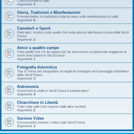
Cosa succede in valle
Argomenti:
3
Storia, Tradizioni e Manifestazioni
Il mondo ladino, le tradizioni e tutte le news sulle manifestazioni in valle
Argomenti:
6
Canederli e Speck
Piatti tipici, ricette e tutto quello che ruota attorno alla buona cucina della Val di
Fassa
Argomenti:
2
Amici a quattro zampe
Tutto quello che c’è da sapere per far trascorrere un piacevole soggiorno ai
nostri amici pelosi in Val di Fassa
Argomenti:
1
Fotografia dolomitica
Tips & Tricks per fotografare al meglio le montagne ed il paesaggio dolomitico
della Val di Fassa
Argomenti:
3
Astronomia
Osservare le stelle in Val di Fassa è spettacolare!
Argomenti:
4
Chiacchiere in Libertà
Tutto sulla valle (non coperto dalle altre sezioni)
Argomenti:
2
Sezione Video
Qui possiamo inserire i video sulla Val di Fassa
Argomenti:
2