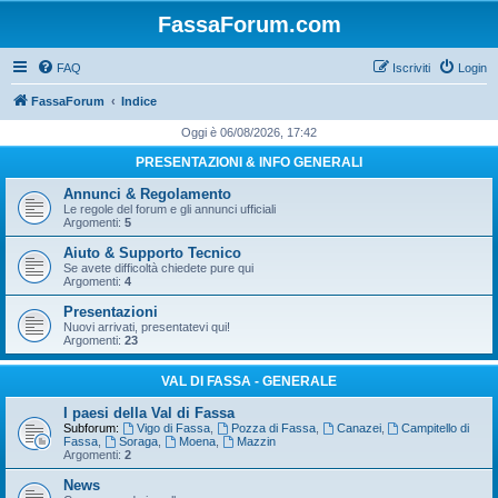
FassaForum.com
FAQ
Iscriviti
Login
FassaForum
Indice
Oggi è 06/08/2026, 17:42
PRESENTAZIONI & INFO GENERALI
Annunci & Regolamento
Le regole del forum e gli annunci ufficiali
Argomenti:
5
Aiuto & Supporto Tecnico
Se avete difficoltà chiedete pure qui
Argomenti:
4
Presentazioni
Nuovi arrivati, presentatevi qui!
Argomenti:
23
VAL DI FASSA - GENERALE
I paesi della Val di Fassa
Subforum:
Vigo di Fassa
,
Pozza di Fassa
,
Canazei
,
Campitello di
Fassa
,
Soraga
,
Moena
,
Mazzin
Argomenti:
2
News