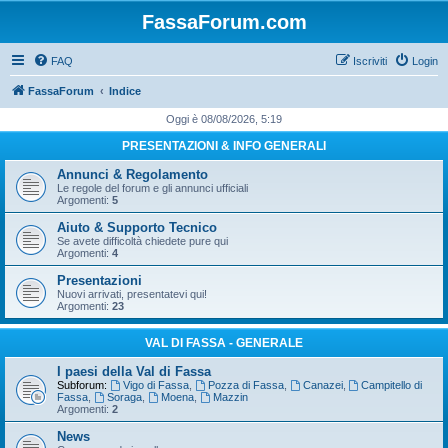
FassaForum.com
FAQ
Iscriviti
Login
FassaForum
Indice
Oggi è 08/08/2026, 5:19
PRESENTAZIONI & INFO GENERALI
Annunci & Regolamento
Le regole del forum e gli annunci ufficiali
Argomenti:
5
Aiuto & Supporto Tecnico
Se avete difficoltà chiedete pure qui
Argomenti:
4
Presentazioni
Nuovi arrivati, presentatevi qui!
Argomenti:
23
VAL DI FASSA - GENERALE
I paesi della Val di Fassa
Subforum:
Vigo di Fassa
,
Pozza di Fassa
,
Canazei
,
Campitello di
Fassa
,
Soraga
,
Moena
,
Mazzin
Argomenti:
2
News