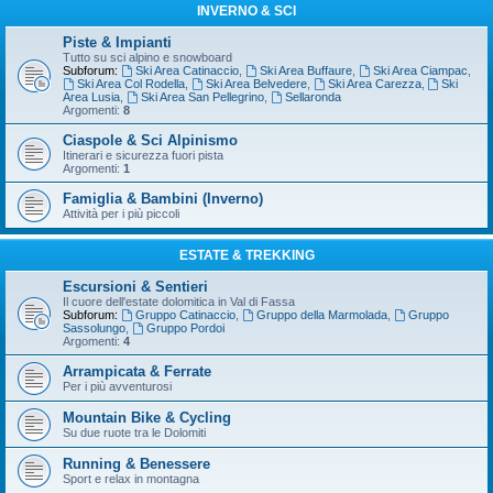
INVERNO & SCI
Piste & Impianti
Tutto su sci alpino e snowboard
Subforum:
Ski Area Catinaccio
,
Ski Area Buffaure
,
Ski Area Ciampac
,
Ski Area Col Rodella
,
Ski Area Belvedere
,
Ski Area Carezza
,
Ski
Area Lusia
,
Ski Area San Pellegrino
,
Sellaronda
Argomenti:
8
Ciaspole & Sci Alpinismo
Itinerari e sicurezza fuori pista
Argomenti:
1
Famiglia & Bambini (Inverno)
Attività per i più piccoli
ESTATE & TREKKING
Escursioni & Sentieri
Il cuore dell'estate dolomitica in Val di Fassa
Subforum:
Gruppo Catinaccio
,
Gruppo della Marmolada
,
Gruppo
Sassolungo
,
Gruppo Pordoi
Argomenti:
4
Arrampicata & Ferrate
Per i più avventurosi
Mountain Bike & Cycling
Su due ruote tra le Dolomiti
Running & Benessere
Sport e relax in montagna