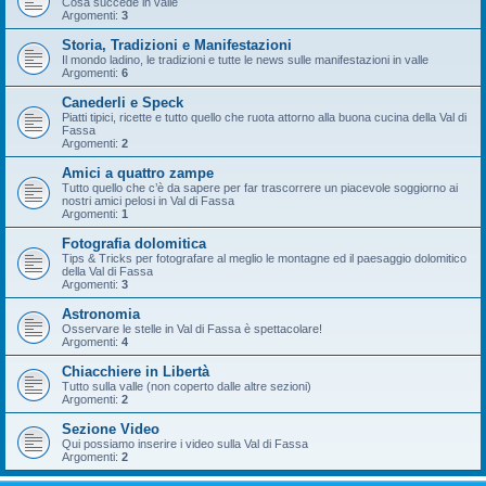
Cosa succede in valle
Argomenti:
3
Storia, Tradizioni e Manifestazioni
Il mondo ladino, le tradizioni e tutte le news sulle manifestazioni in valle
Argomenti:
6
Canederli e Speck
Piatti tipici, ricette e tutto quello che ruota attorno alla buona cucina della Val di
Fassa
Argomenti:
2
Amici a quattro zampe
Tutto quello che c’è da sapere per far trascorrere un piacevole soggiorno ai
nostri amici pelosi in Val di Fassa
Argomenti:
1
Fotografia dolomitica
Tips & Tricks per fotografare al meglio le montagne ed il paesaggio dolomitico
della Val di Fassa
Argomenti:
3
Astronomia
Osservare le stelle in Val di Fassa è spettacolare!
Argomenti:
4
Chiacchiere in Libertà
Tutto sulla valle (non coperto dalle altre sezioni)
Argomenti:
2
Sezione Video
Qui possiamo inserire i video sulla Val di Fassa
Argomenti:
2