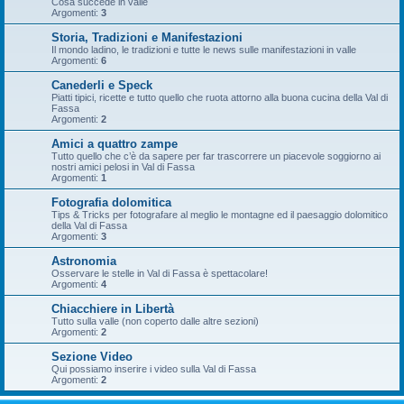
Cosa succede in valle
Argomenti:
3
Storia, Tradizioni e Manifestazioni
Il mondo ladino, le tradizioni e tutte le news sulle manifestazioni in valle
Argomenti:
6
Canederli e Speck
Piatti tipici, ricette e tutto quello che ruota attorno alla buona cucina della Val di
Fassa
Argomenti:
2
Amici a quattro zampe
Tutto quello che c’è da sapere per far trascorrere un piacevole soggiorno ai
nostri amici pelosi in Val di Fassa
Argomenti:
1
Fotografia dolomitica
Tips & Tricks per fotografare al meglio le montagne ed il paesaggio dolomitico
della Val di Fassa
Argomenti:
3
Astronomia
Osservare le stelle in Val di Fassa è spettacolare!
Argomenti:
4
Chiacchiere in Libertà
Tutto sulla valle (non coperto dalle altre sezioni)
Argomenti:
2
Sezione Video
Qui possiamo inserire i video sulla Val di Fassa
Argomenti:
2