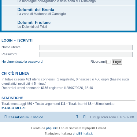
Le montagne dell'Agordino e della zona di Livinalongo
Dolomiti del Brenta
La zona di Madonna di Campiglio
Dolomiti Friulane
Le Dolomiti del Friuli
LOGIN
•
ISCRIVITI
Nome utente:
Password:
Ho dimenticato la password
Ricordami
CHI C’È IN LINEA
In totale ci sono
451
utenti connessi : 1 registrato, 0 nascosti e 450 ospiti (basato sugli
utenti attivi negli ultimi 5 minuti)
Record di utenti connessi:
6186
registrato il 28/07/2026, 15:40
STATISTICHE
Totale messaggi
450
• Totale argomenti
111
• Totale iscritti
63
• Ultimo iscritto
MARCO MELZI
FassaForum
Indice
Tutti gli orari sono
UTC+02:00
Creato da
phpBB
® Forum Software © phpBB Limited
Traduzione Italiana
phpBB-Italia.it