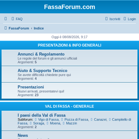
FassaForum.com
FAQ
Iscriviti
Login
FassaForum
Indice
Oggi è 08/08/2026, 9:17
PRESENTAZIONI & INFO GENERALI
Annunci & Regolamento
Le regole del forum e gli annunci ufficiali
Argomenti:
5
Aiuto & Supporto Tecnico
Se avete difficoltà chiedete pure qui
Argomenti:
4
Presentazioni
Nuovi arrivati, presentatevi qui!
Argomenti:
23
VAL DI FASSA - GENERALE
I paesi della Val di Fassa
Subforum:
Vigo di Fassa
,
Pozza di Fassa
,
Canazei
,
Campitello di
Fassa
,
Soraga
,
Moena
,
Mazzin
Argomenti:
2
News