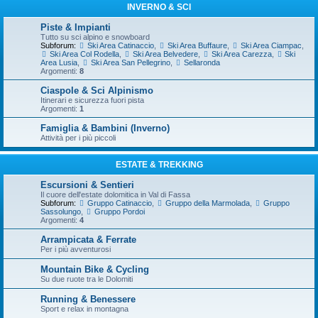
INVERNO & SCI
Piste & Impianti
Tutto su sci alpino e snowboard
Subforum:
Ski Area Catinaccio
,
Ski Area Buffaure
,
Ski Area Ciampac
,
Ski Area Col Rodella
,
Ski Area Belvedere
,
Ski Area Carezza
,
Ski
Area Lusia
,
Ski Area San Pellegrino
,
Sellaronda
Argomenti:
8
Ciaspole & Sci Alpinismo
Itinerari e sicurezza fuori pista
Argomenti:
1
Famiglia & Bambini (Inverno)
Attività per i più piccoli
ESTATE & TREKKING
Escursioni & Sentieri
Il cuore dell'estate dolomitica in Val di Fassa
Subforum:
Gruppo Catinaccio
,
Gruppo della Marmolada
,
Gruppo
Sassolungo
,
Gruppo Pordoi
Argomenti:
4
Arrampicata & Ferrate
Per i più avventurosi
Mountain Bike & Cycling
Su due ruote tra le Dolomiti
Running & Benessere
Sport e relax in montagna