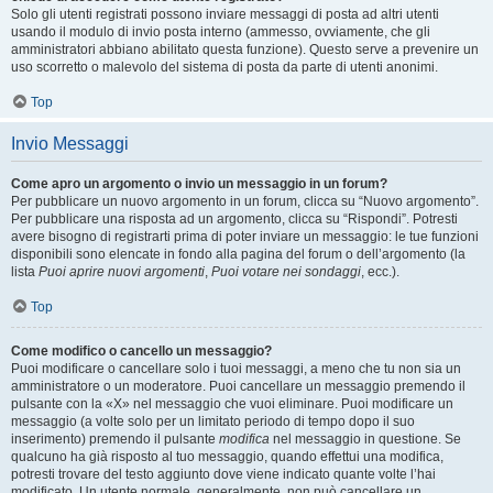
Solo gli utenti registrati possono inviare messaggi di posta ad altri utenti
usando il modulo di invio posta interno (ammesso, ovviamente, che gli
amministratori abbiano abilitato questa funzione). Questo serve a prevenire un
uso scorretto o malevolo del sistema di posta da parte di utenti anonimi.
Top
Invio Messaggi
Come apro un argomento o invio un messaggio in un forum?
Per pubblicare un nuovo argomento in un forum, clicca su “Nuovo argomento”.
Per pubblicare una risposta ad un argomento, clicca su “Rispondi”. Potresti
avere bisogno di registrarti prima di poter inviare un messaggio: le tue funzioni
disponibili sono elencate in fondo alla pagina del forum o dell’argomento (la
lista
Puoi aprire nuovi argomenti
,
Puoi votare nei sondaggi
, ecc.).
Top
Come modifico o cancello un messaggio?
Puoi modificare o cancellare solo i tuoi messaggi, a meno che tu non sia un
amministratore o un moderatore. Puoi cancellare un messaggio premendo il
pulsante con la «X» nel messaggio che vuoi eliminare. Puoi modificare un
messaggio (a volte solo per un limitato periodo di tempo dopo il suo
inserimento) premendo il pulsante
modifica
nel messaggio in questione. Se
qualcuno ha già risposto al tuo messaggio, quando effettui una modifica,
potresti trovare del testo aggiunto dove viene indicato quante volte l’hai
modificato. Un utente normale, generalmente, non può cancellare un