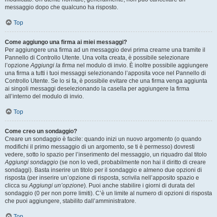
messaggio dopo che qualcuno ha risposto.
Top
Come aggiungo una firma ai miei messaggi?
Per aggiungere una firma ad un messaggio devi prima crearne una tramite il
Pannello di Controllo Utente. Una volta creata, è possibile selezionare
l’opzione
Aggiungi la firma
nel modulo di invio. È inoltre possibile aggiungere
una firma a tutti i tuoi messaggi selezionando l’apposita voce nel Pannello di
Controllo Utente. Se lo si fa, è possibile evitare che una firma venga aggiunta
ai singoli messaggi deselezionando la casella per aggiungere la firma
all’interno del modulo di invio.
Top
Come creo un sondaggio?
Creare un sondaggio è facile: quando inizi un nuovo argomento (o quando
modifichi il primo messaggio di un argomento, se ti è permesso) dovresti
vedere, sotto lo spazio per l’inserimento del messaggio, un riquadro dal titolo
Aggiungi sondaggio
(se non lo vedi, probabilmente non hai il diritto di creare
sondaggi). Basta inserire un titolo per il sondaggio e almeno due opzioni di
risposta (per inserire un’opzione di risposta, scrivila nell’apposito spazio e
clicca su
Aggiungi un’opzione
). Puoi anche stabilire i giorni di durata del
sondaggio (0 per non porre limiti). C’è un limite al numero di opzioni di risposta
che puoi aggiungere, stabilito dall’amministratore.
Top