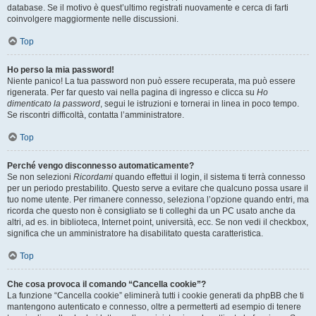
database. Se il motivo è quest’ultimo registrati nuovamente e cerca di farti
coinvolgere maggiormente nelle discussioni.
Top
Ho perso la mia password!
Niente panico! La tua password non può essere recuperata, ma può essere
rigenerata. Per far questo vai nella pagina di ingresso e clicca su
Ho
dimenticato la password
, segui le istruzioni e tornerai in linea in poco tempo.
Se riscontri difficoltà, contatta l’amministratore.
Top
Perché vengo disconnesso automaticamente?
Se non selezioni
Ricordami
quando effettui il login, il sistema ti terrà connesso
per un periodo prestabilito. Questo serve a evitare che qualcuno possa usare il
tuo nome utente. Per rimanere connesso, seleziona l’opzione quando entri, ma
ricorda che questo non è consigliato se ti colleghi da un PC usato anche da
altri, ad es. in biblioteca, Internet point, università, ecc. Se non vedi il checkbox,
significa che un amministratore ha disabilitato questa caratteristica.
Top
Che cosa provoca il comando “Cancella cookie”?
La funzione “Cancella cookie” eliminerà tutti i cookie generati da phpBB che ti
mantengono autenticato e connesso, oltre a permetterti ad esempio di tenere