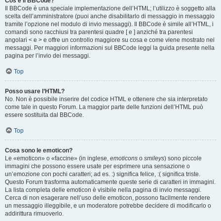
Cos’è il BBCode?
Il BBCode è una speciale implementazione dell’HTML; l’utilizzo è soggetto alla
scelta dell’amministratore (puoi anche disabilitarlo di messaggio in messaggio
tramite l’opzione nel modulo di invio messaggi). Il BBCode è simile all’HTML, i
comandi sono racchiusi tra parentesi quadre [ e ] anziché tra parentesi
angolari < e > e offre un controllo maggiore su cosa e come viene mostrato nei
messaggi. Per maggiori informazioni sul BBCode leggi la guida presente nella
pagina per l’invio dei messaggi.
Top
Posso usare l’HTML?
No. Non è possibile inserire del codice HTML e ottenere che sia interpretato
come tale in questo Forum. La maggior parte delle funzioni dell’HTML può
essere sostituita dal BBCode.
Top
Cosa sono le emoticon?
Le «emoticon» o «faccine» (in inglese,
emoticons
o
smileys
) sono piccole
immagini che possono essere usate per esprimere una sensazione o
un’emozione con pochi caratteri; ad es. :) significa felice, :( significa triste.
Questo Forum trasforma automaticamente queste serie di caratteri in immagini.
La lista completa delle emoticon è visibile nella pagina di invio messaggi.
Cerca di non esagerare nell’uso delle emoticon, possono facilmente rendere
un messaggio illeggibile, e un moderatore potrebbe decidere di modificarlo o
addirittura rimuoverlo.