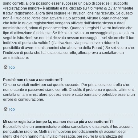
sono corretti, allora possono esser successe un paio di cose: se il supporto
«registrazione minore» è abilitato e hai cliccato su
Ho meno di 13 anni
mentre
ti stavi registrando, allora devi seguire le istruzioni che hai ricevuto. Se questo
non è il tuo caso, forse devi attivare il tuo account. Alcune Board richiedono
che tutte le nuove registrazioni vengano attivate dall’utente stesso o dagli
amministratori, prima di poter accedere. Quando ti registri ti verrà indicato che
tipo di attivazione è richiesta. Se ti è stato inviato un messaggio di posta, allora
segui le istruzioni; se non hai ricevuto nessun messaggio... sei sicuro che il tuo
indirizzo di posta sia valido? (L’attivazione via posta serve a ridurre la
possibilità di avere utenti anonimi che abusano della Board.) Se sei sicuro che
l’indirizzo di posta che hai usato sia corretto, allora prova a contattare un
amministratore.
Top
Perché non riesco a connettermi?
Ci sono svariati motivi per cui questo succede. Per prima cosa controlla che
nome utente e password siano corretti. Di solito il problema è questo, altrimenti
contatta un amministratore: potresti essere stato bannato o potrebbe esserci un
errore di configurazione.
Top
Mi sono registrato tempo fa, ma non riesco più a connettermi?!
È possibile che un amministratore abbia cancellato o disattivato il tuo account
per qualche ragione. Molti siti rimuovono periodicamente gli account degli
utenti che non hanno mai inviato messaggi, per ridurre la grandezza del