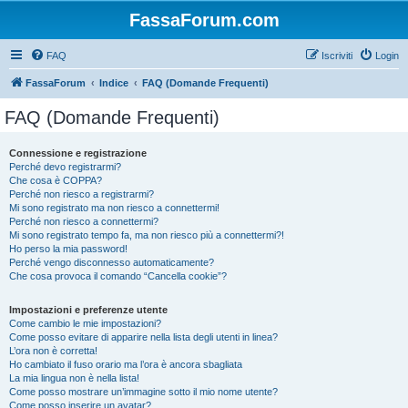
FassaForum.com
FAQ
Iscriviti
Login
FassaForum
Indice
FAQ (Domande Frequenti)
FAQ (Domande Frequenti)
Connessione e registrazione
Perché devo registrarmi?
Che cosa è COPPA?
Perché non riesco a registrarmi?
Mi sono registrato ma non riesco a connettermi!
Perché non riesco a connettermi?
Mi sono registrato tempo fa, ma non riesco più a connettermi?!
Ho perso la mia password!
Perché vengo disconnesso automaticamente?
Che cosa provoca il comando “Cancella cookie”?
Impostazioni e preferenze utente
Come cambio le mie impostazioni?
Come posso evitare di apparire nella lista degli utenti in linea?
L’ora non è corretta!
Ho cambiato il fuso orario ma l’ora è ancora sbagliata
La mia lingua non è nella lista!
Come posso mostrare un’immagine sotto il mio nome utente?
Come posso inserire un avatar?