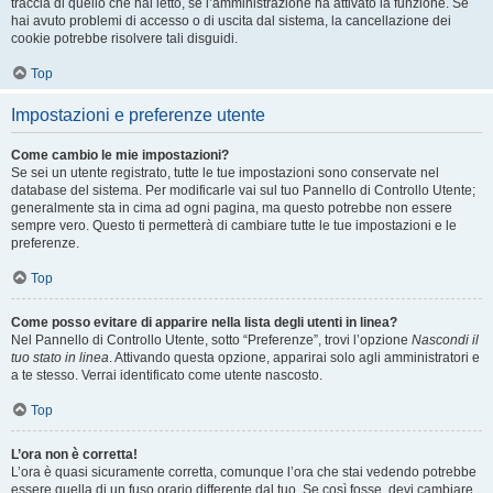
traccia di quello che hai letto, se l’amministrazione ha attivato la funzione. Se
hai avuto problemi di accesso o di uscita dal sistema, la cancellazione dei
cookie potrebbe risolvere tali disguidi.
Top
Impostazioni e preferenze utente
Come cambio le mie impostazioni?
Se sei un utente registrato, tutte le tue impostazioni sono conservate nel
database del sistema. Per modificarle vai sul tuo Pannello di Controllo Utente;
generalmente sta in cima ad ogni pagina, ma questo potrebbe non essere
sempre vero. Questo ti permetterà di cambiare tutte le tue impostazioni e le
preferenze.
Top
Come posso evitare di apparire nella lista degli utenti in linea?
Nel Pannello di Controllo Utente, sotto “Preferenze”, trovi l’opzione
Nascondi il
tuo stato in linea
. Attivando questa opzione, apparirai solo agli amministratori e
a te stesso. Verrai identificato come utente nascosto.
Top
L’ora non è corretta!
L’ora è quasi sicuramente corretta, comunque l’ora che stai vedendo potrebbe
essere quella di un fuso orario differente dal tuo. Se così fosse, devi cambiare